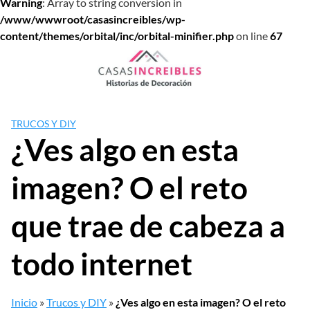
Warning
: Array to string conversion in
/www/wwwroot/casasincreibles/wp-
content/themes/orbital/inc/orbital-minifier.php
on line
67
Saltar
al
contenido
TRUCOS Y DIY
¿Ves algo en esta
imagen? O el reto
que trae de cabeza a
todo internet
Inicio
»
Trucos y DIY
»
¿Ves algo en esta imagen? O el reto