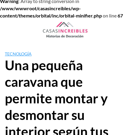
Warning
: Array to string conversion in
/www/wwwroot/casasincreibles/wp-
content/themes/orbital/inc/orbital-minifier.php
on line
67
Saltar
al
contenido
TECNOLOGÍA
Una pequeña
caravana que
permite montar y
desmontar su
interior según tus