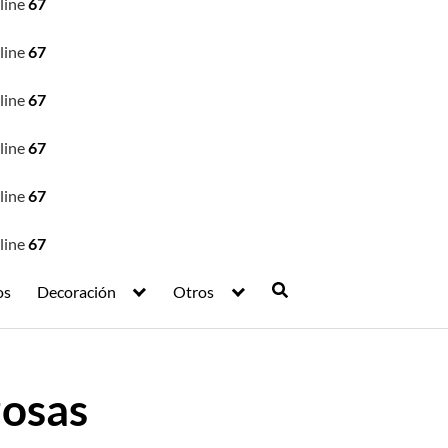
line
67
line
67
line
67
line
67
line
67
line
67
os
Decoración
Otros
zosas