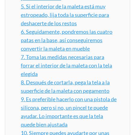
5.
Si el interior de la maleta está muy
estropeado, lija toda la superficie para
deshacerte de los restos
6.
Seguidamente, pondremos las cuatro
patas en la base, así conseguiremos
convertir la maleta en mueble
7.
Toma las medidas necesarias para
forrar el interior de la maleta con la tela
elegida
8.
Después de cortarla, pega la tela a la
superficie de la maleta con pegamento
9.
Es preferible hacerlo con una pistola de
silicona, pero si no, un pincel te puede
ayudar. Lo importante es que la tela
quede bien ajustada
10.
Siempre puedes ayudarte por unas