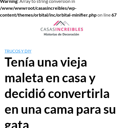
Warning
: Array to string conversion in
/www/wwwroot/casasincreibles/wp-
content/themes/orbital/inc/orbital-minifier.php
on line
67
Saltar
al
contenido
TRUCOS Y DIY
Tenía una vieja
maleta en casa y
decidió convertirla
en una cama para su
gata