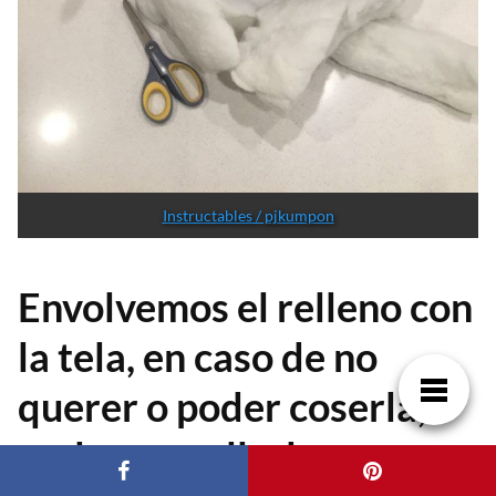
Instructables / pjkumpon
Envolvemos el relleno con
la tela, en caso de no
querer o poder coserla,
podemos sellarla con