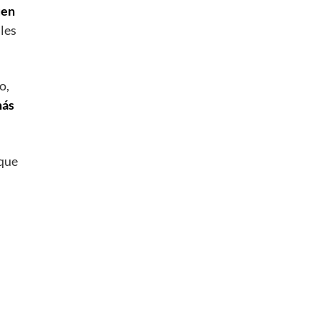
uen
les
o,
más
 que