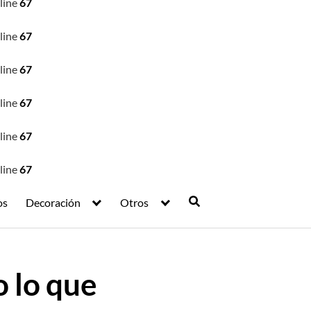
line
67
line
67
line
67
line
67
line
67
line
67
os
Decoración
Otros
o lo que