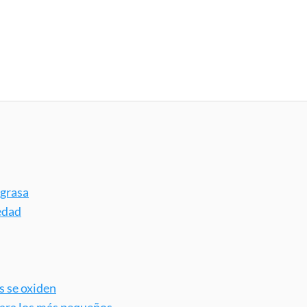
 grasa
edad
s se oxiden
para los más pequeños