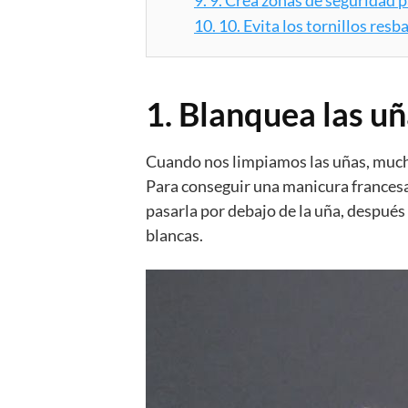
10.
10. Evita los tornillos resb
1. Blanquea las u
Cuando nos limpiamos las uñas, mucha
Para conseguir una manicura francesa 
pasarla por debajo de la uña, despué
blancas.