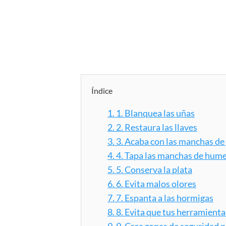
Índice
1.
1. Blanquea las uñas
2.
2. Restaura las llaves
3.
3. Acaba con las manchas de
4.
4. Tapa las manchas de hum
5.
5. Conserva la plata
6.
6. Evita malos olores
7.
7. Espanta a las hormigas
8.
8. Evita que tus herramienta
9.
9. Crea zonas de seguridad 