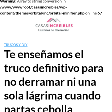
Warning
: Array to string conversion in
/www/wwwroot/casasincreibles/wp-
content/themes/orbital/inc/orbital-minifier.php
on line
67
Saltar
al
contenido
TRUCOS Y DIY
Te enseñamos el
truco definitivo para
no derramar ni una
sola lágrima cuando
partas cebolla