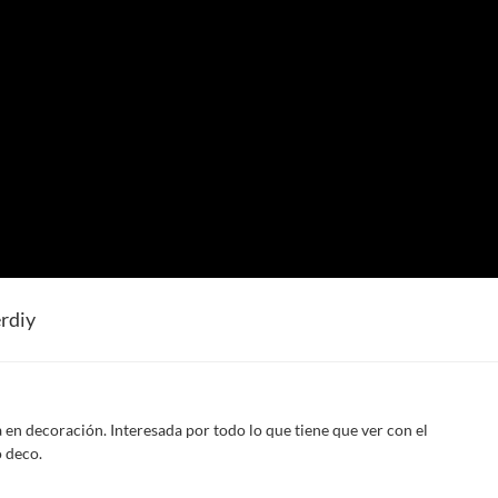
rdiy
 en decoración. Interesada por todo lo que tiene que ver con el
 deco.