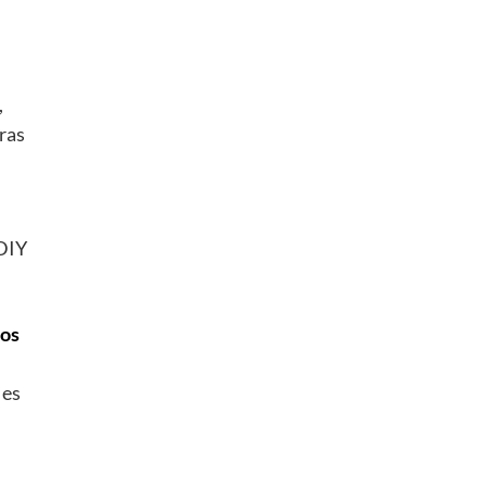
,
ras
 DIY
nos
 es