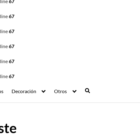
line
67
line
67
line
67
line
67
line
67
line
67
os
Decoración
Otros
ste