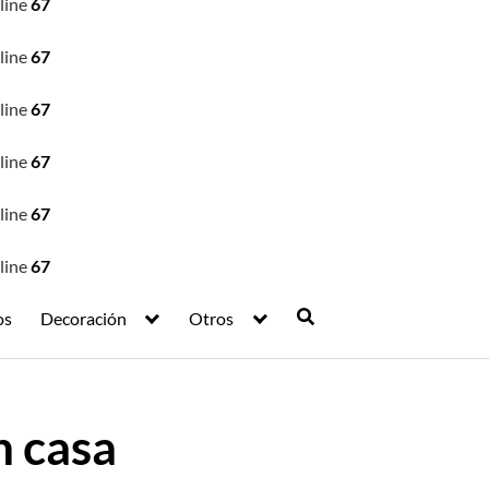
line
67
line
67
line
67
line
67
line
67
line
67
os
Decoración
Otros
n casa