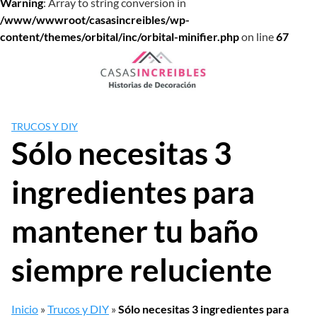
Warning
: Array to string conversion in
/www/wwwroot/casasincreibles/wp-
content/themes/orbital/inc/orbital-minifier.php
on line
67
Saltar
al
contenido
TRUCOS Y DIY
Sólo necesitas 3
ingredientes para
mantener tu baño
siempre reluciente
Inicio
»
Trucos y DIY
»
Sólo necesitas 3 ingredientes para