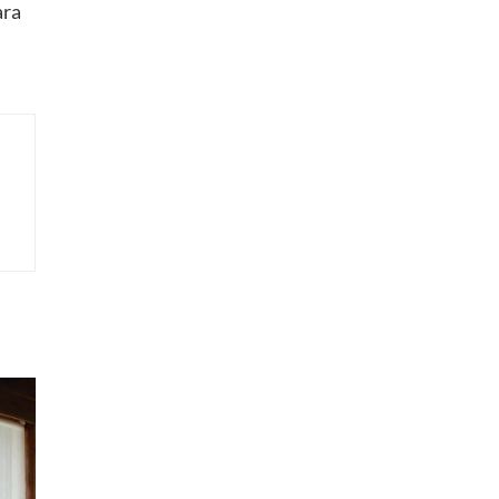
 que
o.
 en
,
ara