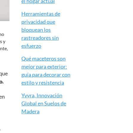
el hogar actual
Herramientas de
privacidad que
bloquean los
 no
rastreadores sin
s y
esfuerzo
ente,
Qué maceteros son
mejor para exterior:
guía para decorar con
estilo y resistencia
Yvyra, Innovación
Global en Suelos de
Madera