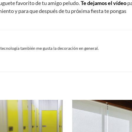
ue se pueden aprovechar para la próxima fiesta
– porque
de nuestra vida – pero siendo sinceros, son pocas cosas las
solemos tirar de bolsa de basura y
nos deshacemos de tod
te
un truco
para que al menos todos esos globos que tienes
 basura
. Si tienes niños pequeños en casa o un perro como
e más de lo que piensas.
un poco de paciencia
podemos hacer una pelota resistente
 juguete favorito de tu amigo peludo.
Te dejamos el vídeo
p
imiento y para que después de tu próxima fiesta te pongas