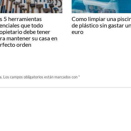
cale el máximo partido a
Aprende cómo limpiar
s espacios: estanterías
estores enrollables
ra trasteros y garajes de
gisprix