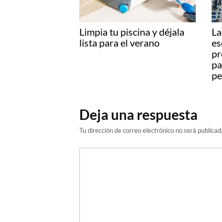
Domina tu factura de luz:
Sá
guía práctica
tu
paraentenderla y ahorrar
pa
Lo