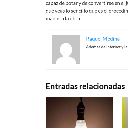
Lo mejor es guardar
aquellas cosas q
evidentemente, esta no era la última 
realmente se pueden guardar, así que 
Sin embargo, hoy queremos enseñar
casa
no acaben desperdiciados en la
mascota, seguro que esto
te sorprend
Con
todos los globos, unas tijeras y 
capaz de botar y de convertirse en el
que veas lo sencillo que es el proced
manos a la obra.