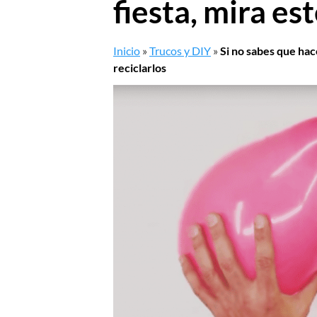
fiesta, mira es
Inicio
»
Trucos y DIY
»
Si no sabes que hac
reciclarlos