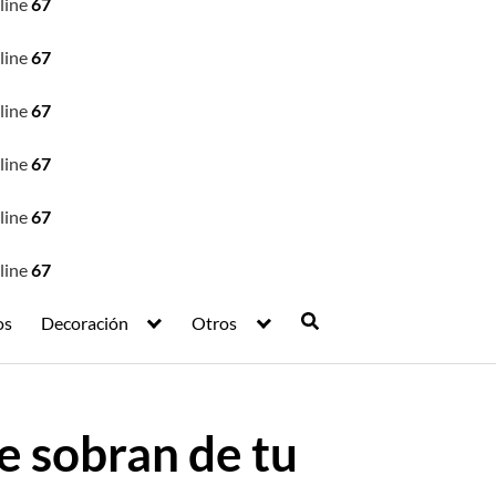
line
67
line
67
line
67
line
67
line
67
line
67
os
Decoración
Otros
e sobran de tu