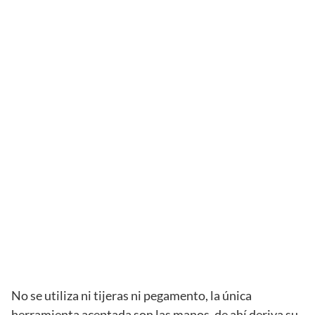
No se utiliza ni tijeras ni pegamento, la única
herramienta aceptada son las manos, de ahí deriva su