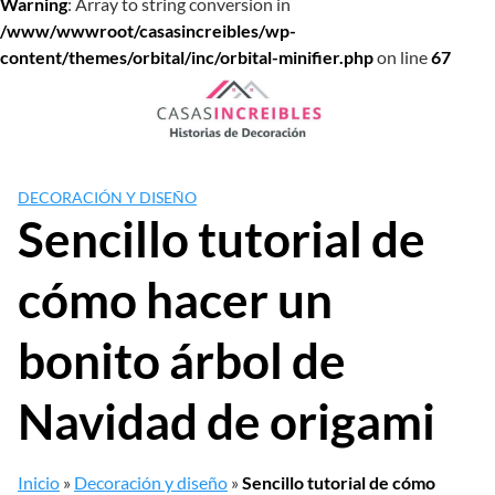
Warning
: Array to string conversion in
/www/wwwroot/casasincreibles/wp-
content/themes/orbital/inc/orbital-minifier.php
on line
67
Saltar
al
contenido
DECORACIÓN Y DISEÑO
Sencillo tutorial de
cómo hacer un
bonito árbol de
Navidad de origami
Inicio
»
Decoración y diseño
»
Sencillo tutorial de cómo