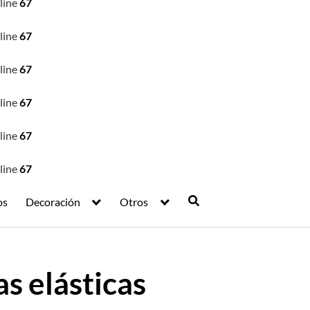
line
67
line
67
line
67
line
67
line
67
line
67
os
Decoración
Otros
s elásticas