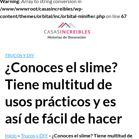
Warning
: Array to string conversion in
/www/wwwroot/casasincreibles/wp-
content/themes/orbital/inc/orbital-minifier.php
on line
67
Saltar
al
contenido
TRUCOS Y DIY
¿Conoces el slime?
Tiene multitud de
usos prácticos y es
así de fácil de hacer
Inicio
»
Trucos y DIY
»
¿Conoces el slime? Tiene multitud de