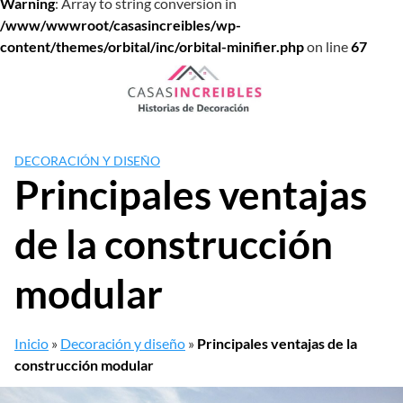
Warning
: Array to string conversion in
/www/wwwroot/casasincreibles/wp-
content/themes/orbital/inc/orbital-minifier.php
on line
67
Saltar
al
contenido
DECORACIÓN Y DISEÑO
Principales ventajas
de la construcción
modular
Inicio
»
Decoración y diseño
»
Principales ventajas de la
construcción modular