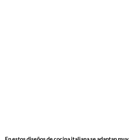
En estos diseños de cocina italiana se adaptan muy