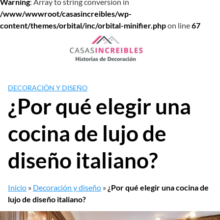
Warning
: Array to string conversion in
/www/wwwroot/casasincreibles/wp-
content/themes/orbital/inc/orbital-minifier.php
on line
67
Saltar
al
contenido
DECORACIÓN Y DISEÑO
¿Por qué elegir una
cocina de lujo de
diseño italiano?
Inicio
»
Decoración y diseño
»
¿Por qué elegir una cocina de
lujo de diseño italiano?