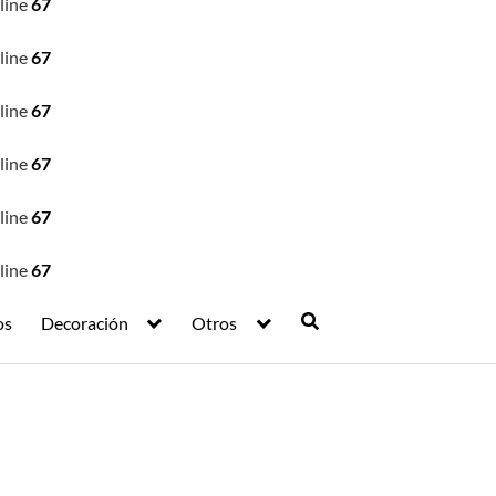
line
67
line
67
line
67
line
67
line
67
line
67
os
Decoración
Otros