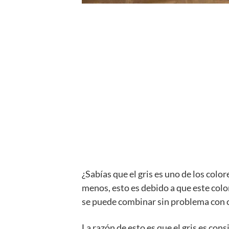
¿Sabías que el gris es uno de los color
menos, esto es debido a que este color
se puede combinar sin problema con c
La razón de esto es que el gris es con