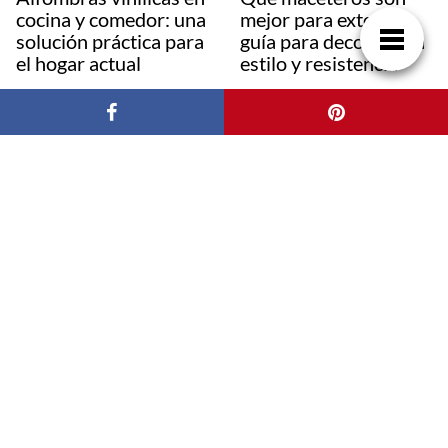
cocina y comedor: una
mejor para exterior:
solución práctica para
guía para decorar con
el hogar actual
estilo y resistencia
Yvyra, Innovación
Colchones
Global en Suelos de
individuales vs. otros
Madera
tamaños: ¿Cuál es la
mejor opción para ti?