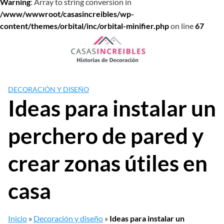
Warning
: Array to string conversion in
/www/wwwroot/casasincreibles/wp-
content/themes/orbital/inc/orbital-minifier.php
on line
67
Saltar
al
contenido
DECORACIÓN Y DISEÑO
Ideas para instalar un
perchero de pared y
crear zonas útiles en
casa
Inicio
»
Decoración y diseño
»
Ideas para instalar un