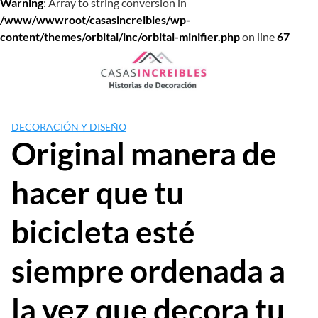
Warning
: Array to string conversion in
/www/wwwroot/casasincreibles/wp-
content/themes/orbital/inc/orbital-minifier.php
on line
67
Saltar
al
contenido
DECORACIÓN Y DISEÑO
Original manera de
hacer que tu
bicicleta esté
siempre ordenada a
la vez que decora tu