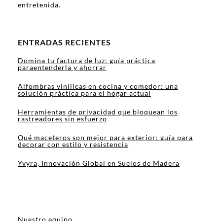
entretenida.
ENTRADAS RECIENTES
Domina tu factura de luz: guía práctica
paraentenderla y ahorrar
Alfombras vinílicas en cocina y comedor: una
solución práctica para el hogar actual
Herramientas de privacidad que bloquean los
rastreadores sin esfuerzo
Qué maceteros son mejor para exterior: guía para
decorar con estilo y resistencia
Yvyra, Innovación Global en Suelos de Madera
Nuestro equipo