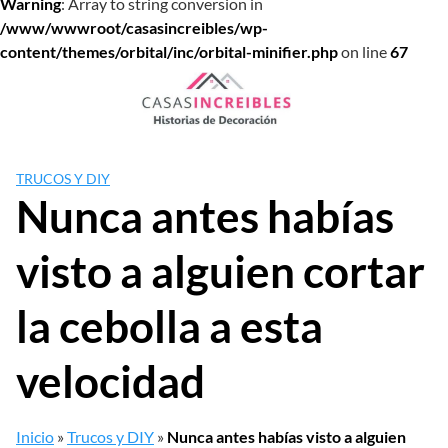
Warning
: Array to string conversion in
/www/wwwroot/casasincreibles/wp-
content/themes/orbital/inc/orbital-minifier.php
on line
67
Saltar
al
contenido
TRUCOS Y DIY
Nunca antes habías
visto a alguien cortar
la cebolla a esta
velocidad
Inicio
»
Trucos y DIY
»
Nunca antes habías visto a alguien