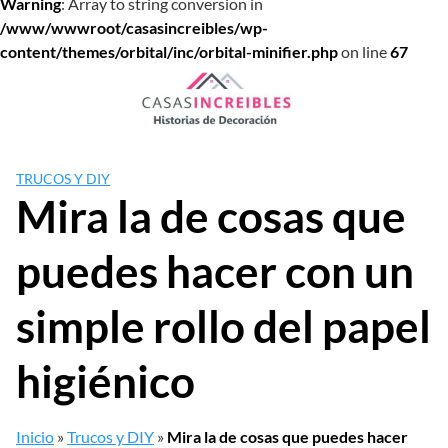
Warning
: Array to string conversion in
/www/wwwroot/casasincreibles/wp-
content/themes/orbital/inc/orbital-minifier.php
on line
67
Saltar
al
contenido
TRUCOS Y DIY
Mira la de cosas que
puedes hacer con un
simple rollo del papel
higiénico
Inicio
»
Trucos y DIY
»
Mira la de cosas que puedes hacer