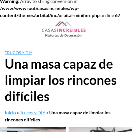
Warning
: Array to string conversion in
/www/wwwroot/casasincreibles/wp-
content/themes/orbital/inc/orbital-minifier.php
on line
67
Saltar
al
contenido
TRUCOS Y DIY
Una masa capaz de
limpiar los rincones
difíciles
Inicio
»
Trucos y DIY
»
Una masa capaz de limpiar los
rincones difíciles