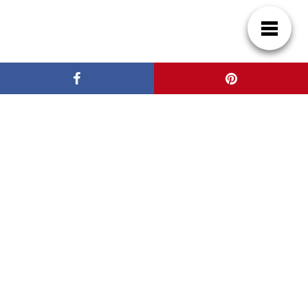
Patrocinadores
Casas de Lujo
Blog de arquitectura y decoración
Warning
: Trying to access array offset on value of type bool in
/www/wwwroot/casasincreibles/wp-content/plugins/gdpr-
cookie-consent/public/class-gdpr-cookie-consent-public.php