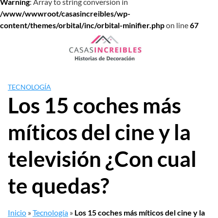
Warning
: Array to string conversion in
/www/wwwroot/casasincreibles/wp-
content/themes/orbital/inc/orbital-minifier.php
on line
67
Saltar
al
contenido
TECNOLOGÍA
Los 15 coches más
míticos del cine y la
televisión ¿Con cual
te quedas?
Inicio
»
Tecnología
»
Los 15 coches más míticos del cine y la