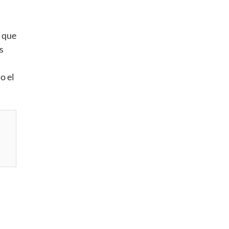
e que
s
o el