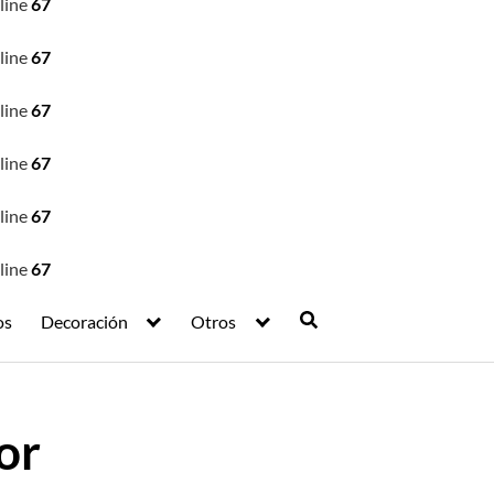
line
67
line
67
line
67
line
67
line
67
line
67
os
Decoración
Otros
or