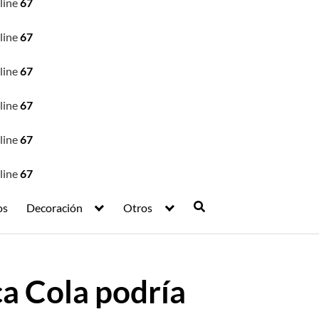
line
67
line
67
line
67
line
67
line
67
line
67
os
Decoración
Otros
a Cola podría