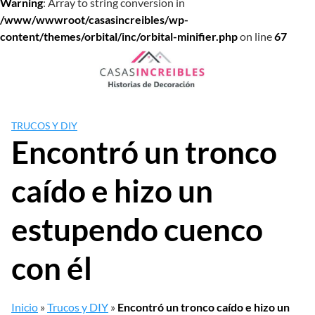
Warning
: Array to string conversion in
/www/wwwroot/casasincreibles/wp-
content/themes/orbital/inc/orbital-minifier.php
on line
67
Saltar
al
contenido
TRUCOS Y DIY
Encontró un tronco
caído e hizo un
estupendo cuenco
con él
Inicio
»
Trucos y DIY
»
Encontró un tronco caído e hizo un