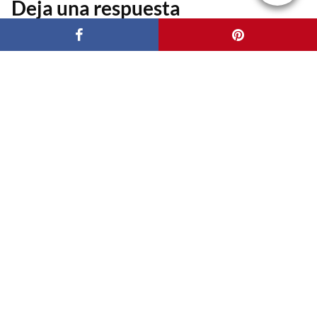
Deja una respuesta
Tu dirección de correo electrónico no será publicada.
Los campos
obligatorios están marcados con
*
NOMBRE
CORREO ELECTRÓNICO