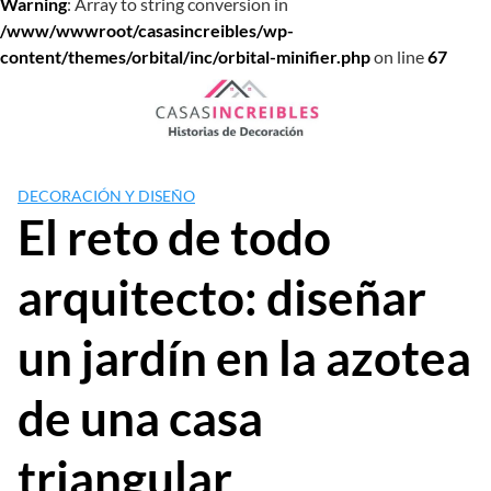
Warning
: Array to string conversion in
/www/wwwroot/casasincreibles/wp-
content/themes/orbital/inc/orbital-minifier.php
on line
67
Saltar
al
contenido
DECORACIÓN Y DISEÑO
El reto de todo
arquitecto: diseñar
un jardín en la azotea
de una casa
triangular