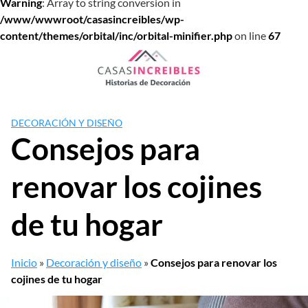
Warning
: Array to string conversion in
/www/wwwroot/casasincreibles/wp-
content/themes/orbital/inc/orbital-minifier.php
on line
67
Saltar
al
contenido
DECORACIÓN Y DISEÑO
Consejos para
renovar los cojines
de tu hogar
Inicio
»
Decoración y diseño
»
Consejos para renovar los
cojines de tu hogar