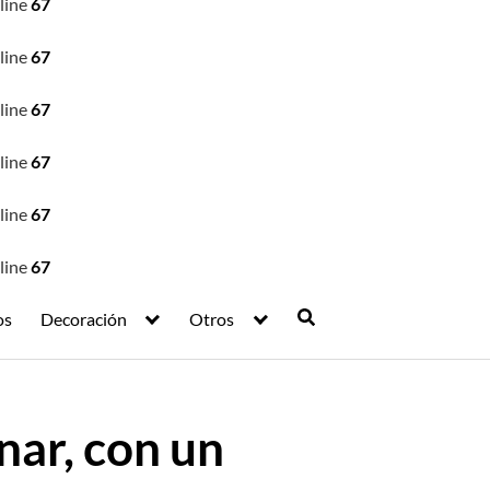
line
67
line
67
line
67
line
67
line
67
line
67
os
Decoración
Otros
nar, con un