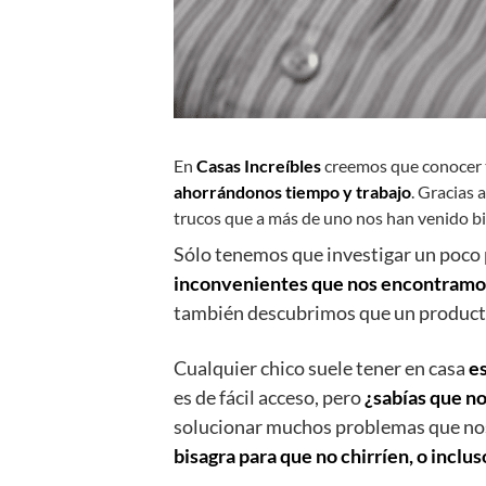
En
Casas Increíbles
creemos que conocer to
ahorrándonos tiempo y trabajo
. Gracias
trucos que a más de uno nos han venido b
Sólo tenemos que investigar un poco
inconvenientes que nos encontramos d
también descubrimos que un product
Cualquier chico suele tener en casa
e
es de fácil acceso, pero
¿sabías que no
solucionar muchos problemas que n
bisagra para que no chirríen, o inclus