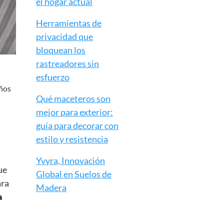
el hogar actual
Herramientas de
privacidad que
bloquean los
rastreadores sin
esfuerzo
eños
Qué maceteros son
mejor para exterior:
guía para decorar con
estilo y resistencia
Yvyra, Innovación
ue
Global en Suelos de
ara
Madera
a