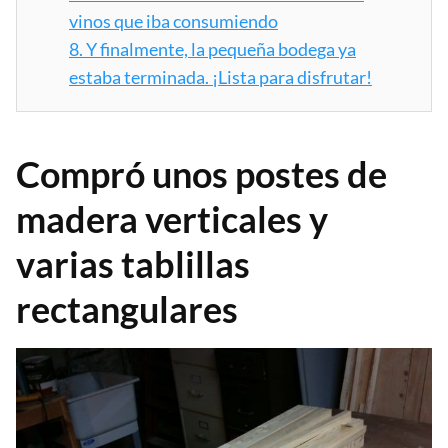
vinos que iba consumiendo
8.
Y finalmente, la pequeña bodega ya
estaba terminada. ¡Lista para disfrutar!
Compró unos postes de
madera verticales y
varias tablillas
rectangulares