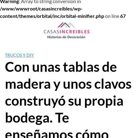
Warning
: Array to string conversion in
/www/wwwroot/casasincreibles/wp-
content/themes/orbital/inc/orbital-minifier.php
on line
67
Saltar
al
contenido
TRUCOS Y DIY
Con unas tablas de
madera y unos clavos
construyó su propia
bodega. Te
enseñamos cómo