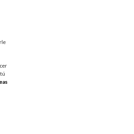
rle
cer
 tú
deas