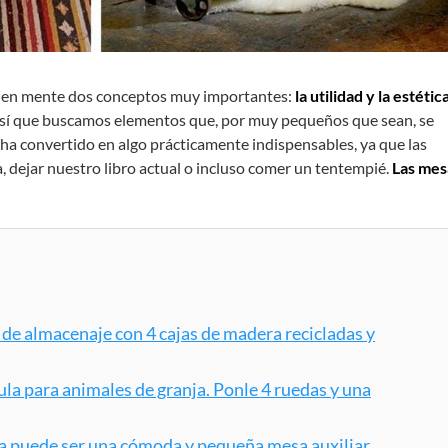
en mente dos conceptos muy importantes:
la utilidad y la estética
así que buscamos elementos que, por muy pequeños que sean, se
e ha convertido en algo prácticamente indispensables, ya que las
, dejar nuestro libro actual o incluso comer un tentempié.
Las mes
.
 de almacenaje con 4 cajas de madera recicladas y
aula para animales de granja. Ponle 4 ruedas y una
da puede ser una cómoda y pequeña mesa auxiliar