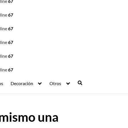
line
67
line
67
line
67
line
67
line
67
line
67
os
Decoración
Otros
ú mismo una