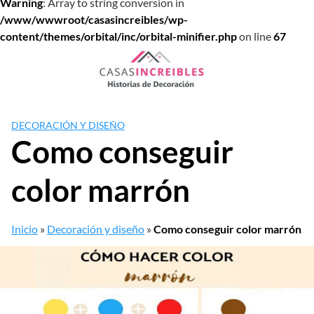
Warning
: Array to string conversion in
/www/wwwroot/casasincreibles/wp-
content/themes/orbital/inc/orbital-minifier.php
on line
67
Saltar
al
contenido
DECORACIÓN Y DISEÑO
Como conseguir
color marrón
Inicio
»
Decoración y diseño
»
Como conseguir color marrón