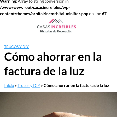
Warning
: Array to string conversion in
/www/wwwroot/casasincreibles/wp-
content/themes/orbital/inc/orbital-minifier.php
on line
67
Saltar
al
contenido
TRUCOS Y DIY
Cómo ahorrar en la
factura de la luz
Inicio
»
Trucos y DIY
»
Cómo ahorrar en la factura de la luz