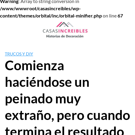
Warning
: Array to string conversion in
/www/wwwroot/casasincreibles/wp-
content/themes/orbital/inc/orbital-minifier.php
on line
67
Saltar
al
contenido
TRUCOS Y DIY
Comienza
haciéndose un
peinado muy
extraño, pero cuando
termina el resultado