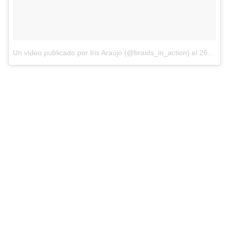
Un vídeo publicado por Iris Araújo (@braids_in_action) el
26 de Sep de 2016 a la(s) 12:47 PDT