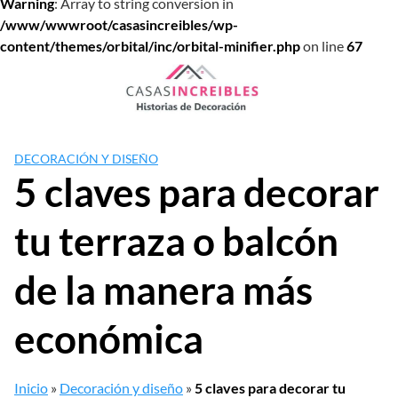
Warning
: Array to string conversion in
/www/wwwroot/casasincreibles/wp-
content/themes/orbital/inc/orbital-minifier.php
on line
67
Saltar
al
contenido
DECORACIÓN Y DISEÑO
5 claves para decorar
tu terraza o balcón
de la manera más
económica
Inicio
»
Decoración y diseño
»
5 claves para decorar tu