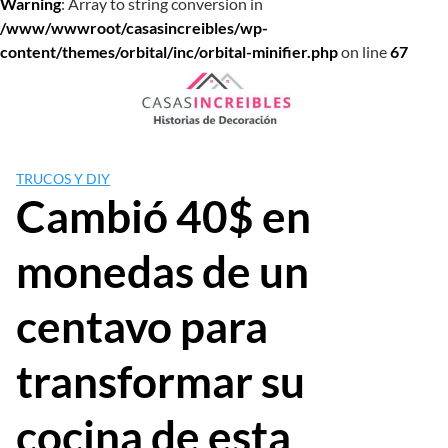
Warning
: Array to string conversion in
/www/wwwroot/casasincreibles/wp-
content/themes/orbital/inc/orbital-minifier.php
on line
67
Saltar
al
contenido
TRUCOS Y DIY
Cambió 40$ en
monedas de un
centavo para
transformar su
cocina de esta