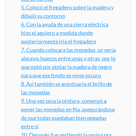
5.
Colocó el fregadero sobre la madera y
dibujó su contorno
6.
Con la ayuda de una sierra eléctrica
hizo el agujero a medida donde
posteriormente iría el fregadero
7.
Cuando colocara las monedas, se vería
algunos huecos entre unas y otras, por lo
que optó por pintar la madera de negro
para que ese fondo se viese oscuro
8.
Así también se acentuaría el brillo de
las monedas
9.
Una vez seca la pintura, comenzó a
poner las monedas en fila, asegurándose
de que todas quedaban bien pegadas
entre sí
10.
Después fue vertiendo la resina por