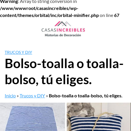
Warning
: Array to string conversion in
/www/wwwroot/casasincreibles/wp-
content/themes/orbital/inc/orbital-minifier.php
on line
67
Saltar
al
contenido
TRUCOS Y DIY
Bolso-toalla o toalla-
bolso, tú eliges.
Inicio
»
Trucos y DIY
»
Bolso-toalla o toalla-bolso, tú eliges.