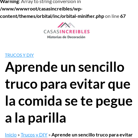
Warning
: Array to string conversion in
/www/wwwroot/casasincreibles/wp-
content/themes/orbital/inc/orbital-minifier.php
on line
67
Saltar
al
contenido
TRUCOS Y DIY
Aprende un sencillo
truco para evitar que
la comida se te pegue
a la parilla
Inicio
»
Trucos y DIY
»
Aprende un sencillo truco para evitar