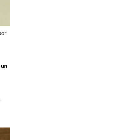
por
 un
e