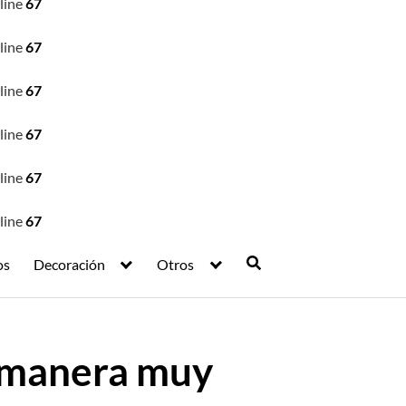
line
67
line
67
line
67
line
67
line
67
line
67
os
Decoración
Otros
e manera muy