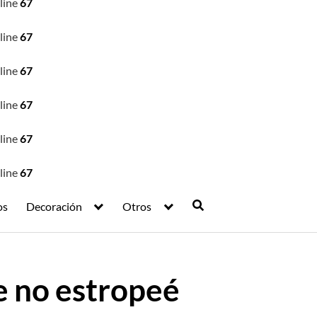
line
67
line
67
line
67
line
67
line
67
line
67
os
Decoración
Otros
e no estropeé