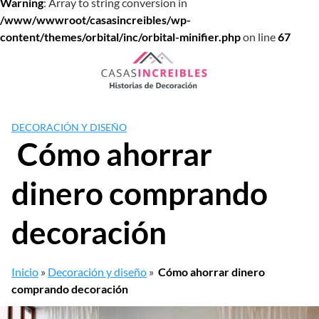
Warning
: Array to string conversion in
/www/wwwroot/casasincreibles/wp-
content/themes/orbital/inc/orbital-minifier.php
on line
67
Saltar
al
contenido
DECORACIÓN Y DISEÑO
Cómo ahorrar
dinero comprando
decoración
Inicio
»
Decoración y diseño
»
Cómo ahorrar dinero
comprando decoración