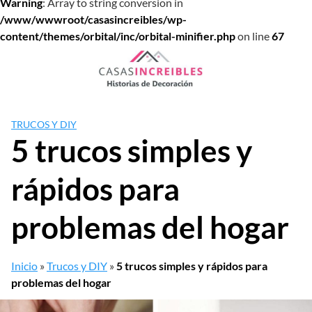
Warning
: Array to string conversion in
/www/wwwroot/casasincreibles/wp-
content/themes/orbital/inc/orbital-minifier.php
on line
67
Saltar
al
contenido
TRUCOS Y DIY
5 trucos simples y
rápidos para
problemas del hogar
Inicio
»
Trucos y DIY
»
5 trucos simples y rápidos para
problemas del hogar