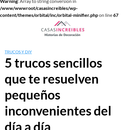
Warning
: Array to string conversion in
/www/wwwroot/casasincreibles/wp-
content/themes/orbital/inc/orbital-minifier.php
on line
67
Saltar
al
contenido
TRUCOS Y DIY
5 trucos sencillos
que te resuelven
pequeños
inconvenientes del
día a día