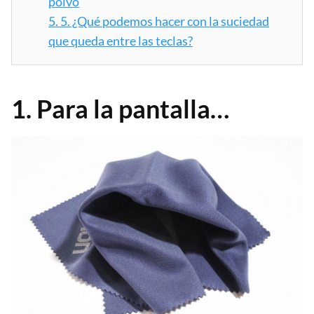
polvo
5.
5. ¿Qué podemos hacer con la suciedad
que queda entre las teclas?
1. Para la pantalla…