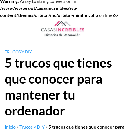
Warning
: Array to string conversion in
/www/wwwroot/casasincreibles/wp-
content/themes/orbital/inc/orbital-minifier.php
on line
67
Saltar
al
contenido
TRUCOS Y DIY
5 trucos que tienes
que conocer para
mantener tu
ordenador
Inicio
»
Trucos y DIY
»
5 trucos que tienes que conocer para