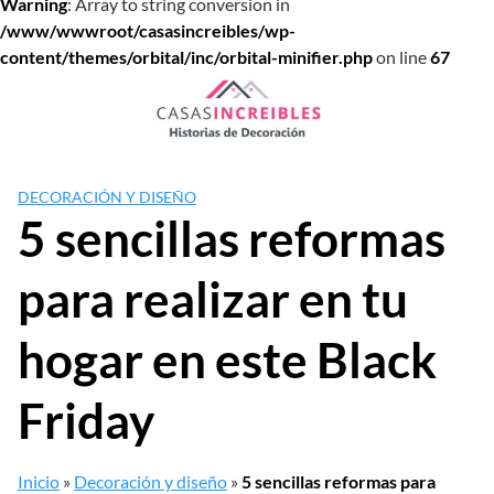
Warning
: Array to string conversion in
/www/wwwroot/casasincreibles/wp-
content/themes/orbital/inc/orbital-minifier.php
on line
67
Saltar
al
contenido
DECORACIÓN Y DISEÑO
5 sencillas reformas
para realizar en tu
hogar en este Black
Friday
Inicio
»
Decoración y diseño
»
5 sencillas reformas para