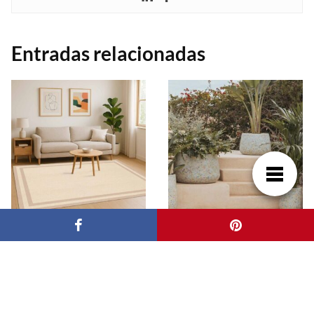
Entradas relacionadas
Alfombras vinílicas en
Qué maceteros son
cocina y comedor: una
mejor para exterior:
solución práctica para
guía para decorar con
el hogar actual
estilo y resistencia