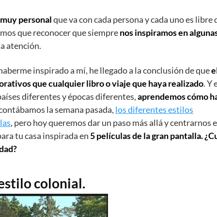
muy personal
que va con cada persona y cada uno es libre d
enemos que reconocer que siempre
nos inspiramos en alguna
a atención.
haberme inspirado a mí, he llegado a la conclusión de que
e
rativos que cualquier libro o viaje que haya realizado
. Y 
países diferentes y épocas diferentes,
aprendemos cómo h
lo contábamos la semana pasada,
los diferentes estilos
las
, pero hoy queremos dar un paso más allá y centrarnos e
ara tu casa inspirada en
5 películas de la gran pantalla. ¿C
idad?
stilo colonial.