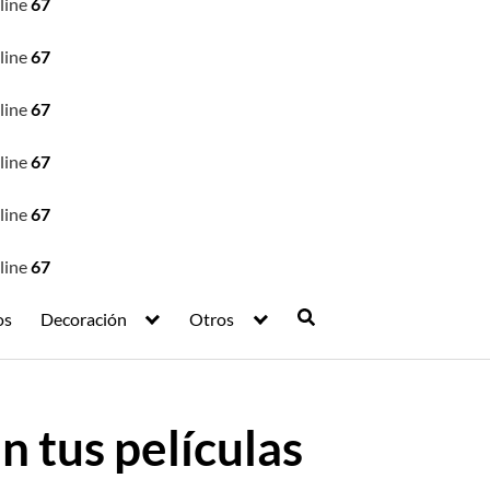
line
67
line
67
line
67
line
67
line
67
line
67
os
Decoración
Otros
n tus películas