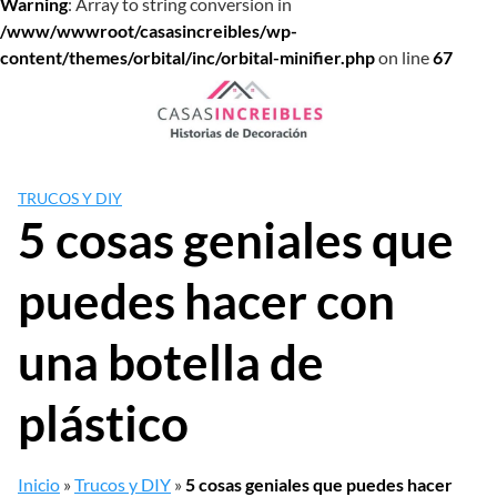
Warning
: Array to string conversion in
/www/wwwroot/casasincreibles/wp-
content/themes/orbital/inc/orbital-minifier.php
on line
67
Saltar
al
contenido
TRUCOS Y DIY
5 cosas geniales que
puedes hacer con
una botella de
plástico
Inicio
»
Trucos y DIY
»
5 cosas geniales que puedes hacer