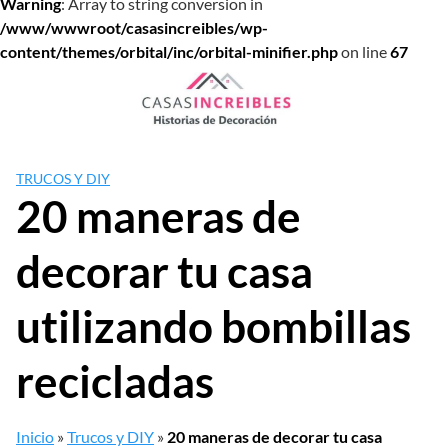
Warning
: Array to string conversion in
/www/wwwroot/casasincreibles/wp-
content/themes/orbital/inc/orbital-minifier.php
on line
67
Saltar
al
contenido
TRUCOS Y DIY
20 maneras de
decorar tu casa
utilizando bombillas
recicladas
Inicio
»
Trucos y DIY
»
20 maneras de decorar tu casa