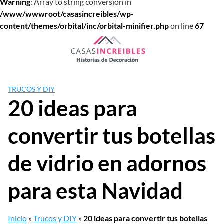
Warning
: Array to string conversion in
/www/wwwroot/casasincreibles/wp-
content/themes/orbital/inc/orbital-minifier.php
on line
67
Saltar
al
contenido
TRUCOS Y DIY
20 ideas para
convertir tus botellas
de vidrio en adornos
para esta Navidad
Inicio
»
Trucos y DIY
»
20 ideas para convertir tus botellas