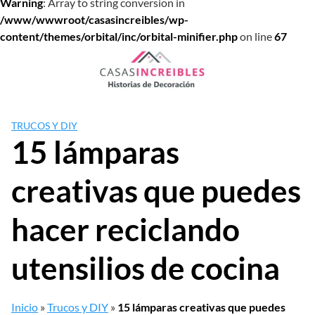
Warning
: Array to string conversion in
/www/wwwroot/casasincreibles/wp-
content/themes/orbital/inc/orbital-minifier.php
on line
67
Saltar
al
contenido
TRUCOS Y DIY
15 lámparas
creativas que puedes
hacer reciclando
utensilios de cocina
Inicio
»
Trucos y DIY
»
15 lámparas creativas que puedes