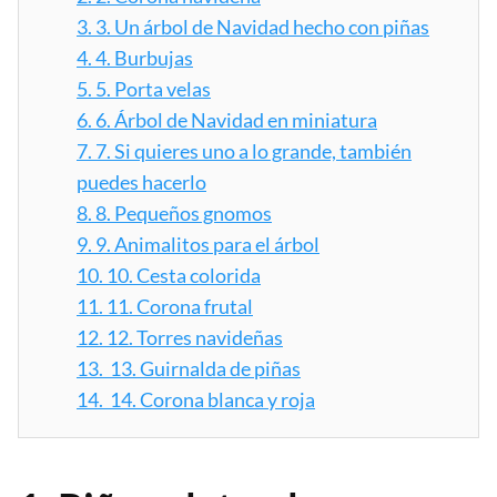
3.
3. Un árbol de Navidad hecho con piñas
4.
4. Burbujas
5.
5. Porta velas
6.
6. Árbol de Navidad en miniatura
7.
7. Si quieres uno a lo grande, también
puedes hacerlo
8.
8. Pequeños gnomos
9.
9. Animalitos para el árbol
10.
10. Cesta colorida
11.
11. Corona frutal
12.
12. Torres navideñas
13.
13. Guirnalda de piñas
14.
14. Corona blanca y roja