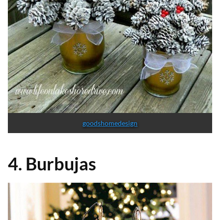
goodshomedesign
4. Burbujas