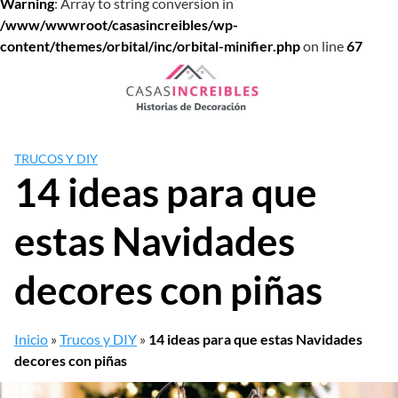
Warning
: Array to string conversion in
/www/wwwroot/casasincreibles/wp-
content/themes/orbital/inc/orbital-minifier.php
on line
67
Saltar
al
contenido
TRUCOS Y DIY
14 ideas para que
estas Navidades
decores con piñas
Inicio
»
Trucos y DIY
»
14 ideas para que estas Navidades
decores con piñas